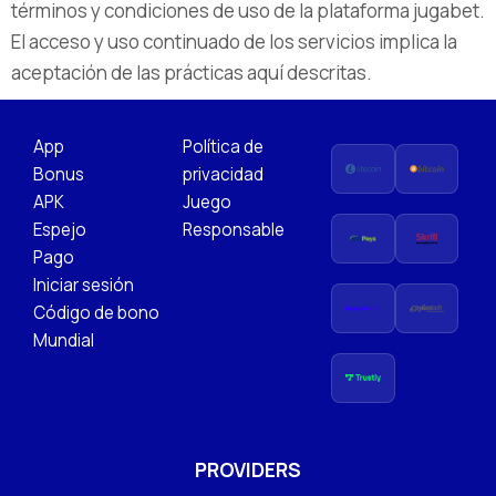
términos y condiciones de uso de la plataforma jugabet.
El acceso y uso continuado de los servicios implica la
aceptación de las prácticas aquí descritas.
App
Política de
Bonus
privacidad
APK
Juego
Espejo
Responsable
Pago
Iniciar sesión
Código de bono
Mundial
PROVIDERS