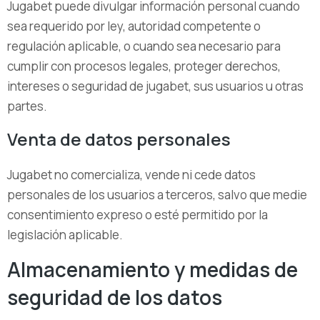
Jugabet puede divulgar información personal cuando
sea requerido por ley, autoridad competente o
regulación aplicable, o cuando sea necesario para
cumplir con procesos legales, proteger derechos,
intereses o seguridad de jugabet, sus usuarios u otras
partes.
Venta de datos personales
Jugabet no comercializa, vende ni cede datos
personales de los usuarios a terceros, salvo que medie
consentimiento expreso o esté permitido por la
legislación aplicable.
Almacenamiento y medidas de
seguridad de los datos