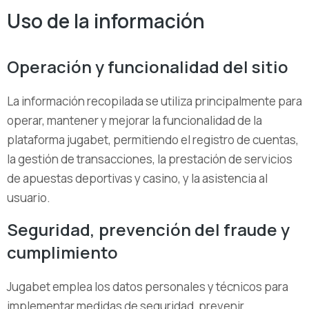
Uso de la información
Operación y funcionalidad del sitio
La información recopilada se utiliza principalmente para
operar, mantener y mejorar la funcionalidad de la
plataforma jugabet, permitiendo el registro de cuentas,
la gestión de transacciones, la prestación de servicios
de apuestas deportivas y casino, y la asistencia al
usuario.
Seguridad, prevención del fraude y
cumplimiento
Jugabet emplea los datos personales y técnicos para
implementar medidas de seguridad, prevenir