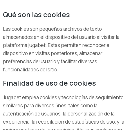
Qué son las cookies
Las cookies son pequeños archivos de texto
almacenados en el dispositivo del usuario al visitar la
plataforma jugabet. Estas permiten reconocer el
dispositivo en visitas posteriores, almacenar
preferencias de usuario y facilitar diversas
funcionalidades del sitio.
Finalidad de uso de cookies
Jugabet emplea cookies y tecnologías de seguimiento
similares para diversos fines, tales como la
autenticación de usuarios, la personalización de la
experiencia, la recopilación de estadísticas de uso, y la
mejora continua de los servicios. Algunas cookies son