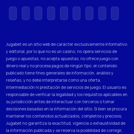
Jugabet es un sitio web de carácter exclusivamente informativo
y editorial, por lo que no es un casino, no opera servicios de
juego o apuestas, no acepta apuestas, no ofrece juego con
dinero real y no procesa pagos de ningún tipo; el contenido
publicado tiene fines generales de información, análisis y
reseñas, y no debe interpretarse como una oferta,
intermediación ni prestación de servicios de juego. El usuario es
responsable de verificar la legalidad y los requisitos aplicables en
su jurisdicción antes de interactuar con terceros o tomar
decisiones basadas en la información del sitio. Si bien se procura
mantener los contenidos actualizados, completos y precisos,
Jugabet no garantiza la exactitud, vigencia o exhaustividad de
la información publicada y se reserva la posibilidad de corregir,