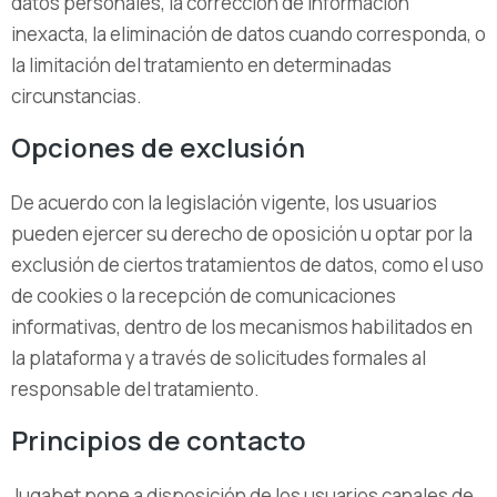
datos personales, la corrección de información
inexacta, la eliminación de datos cuando corresponda, o
la limitación del tratamiento en determinadas
circunstancias.
Opciones de exclusión
De acuerdo con la legislación vigente, los usuarios
pueden ejercer su derecho de oposición u optar por la
exclusión de ciertos tratamientos de datos, como el uso
de cookies o la recepción de comunicaciones
informativas, dentro de los mecanismos habilitados en
la plataforma y a través de solicitudes formales al
responsable del tratamiento.
Principios de contacto
Jugabet pone a disposición de los usuarios canales de