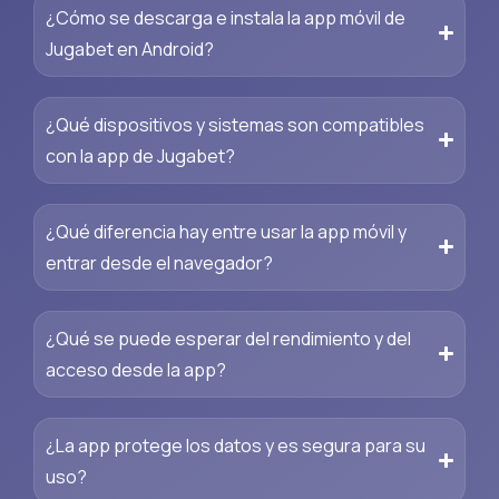
¿Cómo se descarga e instala la app móvil de
Jugabet en Android?
¿Qué dispositivos y sistemas son compatibles
con la app de Jugabet?
¿Qué diferencia hay entre usar la app móvil y
entrar desde el navegador?
¿Qué se puede esperar del rendimiento y del
acceso desde la app?
¿La app protege los datos y es segura para su
uso?