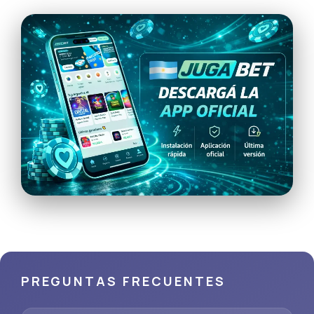
PREGUNTAS FRECUENTES