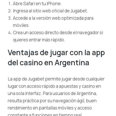
Abre Safari en tu iPhone.
Ingresa al sitio web oficial de Jugabet.
Accede a la versión web optimizada para
móviles.
Crea un acceso directo desde el navegador si
quieres entrar más rápido.
Ventajas de jugar con la app
del casino en Argentina
La app de Jugabet permite jugar desde cualquier
lugar con acceso rápido a apuestas y casino en
una sola interfaz. Para usuarios de Argentina,
resulta práctica por su navegación ágil, buen
rendimiento en pantallas móviles y acceso
constante a funciones en tiempo real,